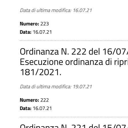
Decreto dirigenziale
Decreto presidenziale
Data di ultima modifica: 16.07.21
Data
Numero:
223
Da
Data:
16.07.21
Ordinanza N. 222 del 16/07
a
Esecuzione ordinanza di ripri
181/2021.
CERCA
PULISCI
Data di ultima modifica: 19.07.21
Numero:
222
Data:
16.07.21
Ordinanza N. 221 del 15/07/