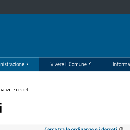
istrazione
Vivere il Comune
Informa
nanze e decreti
i
Cerca tra le ordinanze e i decreti