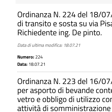
Cerca tra le Ordinanze e i D
Ordinanza N. 224 del 18/07/
di transito e sosta su via Pisa
Richiedente ing. De pinto.
Titolo
Data di ultima modifica: 18.07.21
Numero:
224
Numero
Data:
18.07.21
Ordinanza N. 223 del 16/07/
Tipologia
per asporto di bevande conten
Ordinanza sindacale
vetro e obbligo di utilizzo c
Ordinanza dirigenziale
attività di somministrazione a
Decreto sindacale