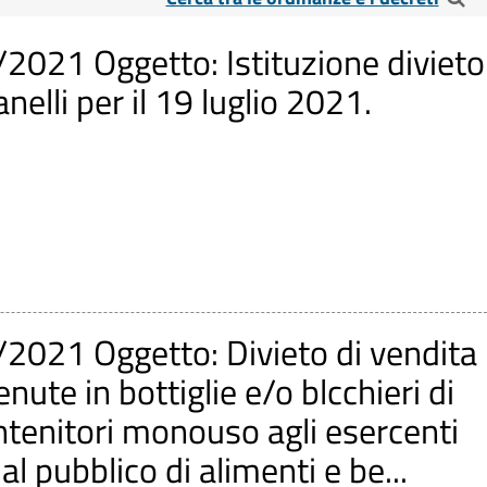
ecreti
2021 Oggetto: Istituzione divieto
nelli per il 19 luglio 2021.
2021 Oggetto: Divieto di vendita
ute in bottiglie e/o blcchieri di
ontenitori monouso agli esercenti
l pubblico di alimenti e be...