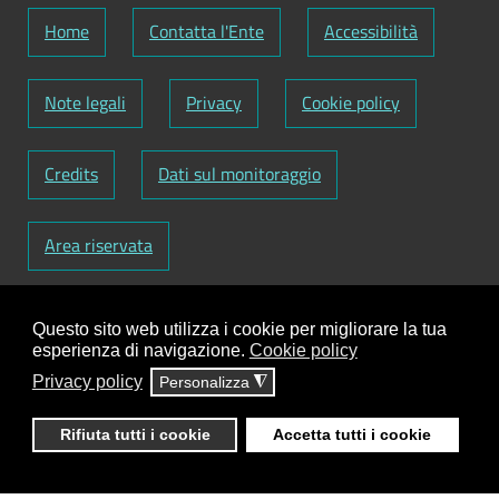
Home
Contatta l'Ente
Accessibilità
Note legali
Privacy
Cookie policy
Credits
Dati sul monitoraggio
Area riservata
Codice Fiscale: 82000090751
-
Partita IVA:
Questo sito web utilizza i cookie per migliorare la tua
01129720759
-
Codice Fatturazione elettronica:
esperienza di navigazione.
Cookie policy
UFY1HC
Privacy policy
Personalizza
◮
Responsabile gestione sito e aggiornamento
contenuti:
Antonio Scrimitore
Rifiuta tutti i cookie
Accetta tutti i cookie
ClioCom
© copyright 2018 - 2026 - Clio S.r.l. Lecce -