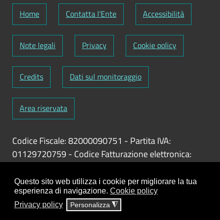
Home
Contatta l'Ente
Accessibilità
Note legali
Privacy
Cookie policy
Credits
Dati sul monitoraggio
Area riservata
Codice Fiscale: 82000090751
-
Partita IVA:
01129720759
-
Codice Fatturazione elettronica:
UFY1HC
Responsabile gestione sito e aggiornamento
Questo sito web utilizza i cookie per migliorare la tua
esperienza di navigazione.
Cookie policy
contenuti:
Antonio Scrimitore
Privacy policy
Personalizza
◮
ClioCom
© copyright 2018 - 2026 - Clio S.r.l. Lecce -