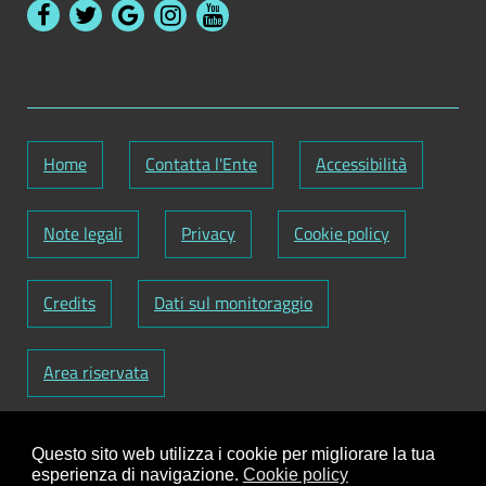
Home
Contatta l'Ente
Accessibilità
Note legali
Privacy
Cookie policy
Credits
Dati sul monitoraggio
Area riservata
Codice Fiscale: 82000090751
-
Partita IVA:
Questo sito web utilizza i cookie per migliorare la tua
01129720759
-
Codice Fatturazione elettronica:
esperienza di navigazione.
Cookie policy