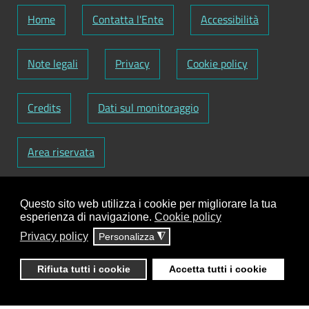
Home
Contatta l'Ente
Accessibilità
Note legali
Privacy
Cookie policy
Credits
Dati sul monitoraggio
Area riservata
Codice Fiscale: 82000090751
-
Partita IVA:
Questo sito web utilizza i cookie per migliorare la tua
01129720759
-
Codice Fatturazione elettronica:
esperienza di navigazione.
Cookie policy
UFY1HC
Privacy policy
Personalizza
◮
Responsabile gestione sito e aggiornamento
contenuti:
Antonio Scrimitore
Rifiuta tutti i cookie
Accetta tutti i cookie
ClioCom
© copyright 2018 - 2026 - Clio S.r.l. Lecce -