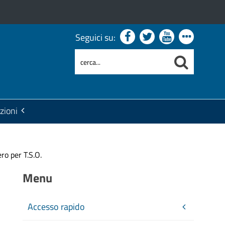
Seguici su:
zioni
o per T.S.O.
Menu
Accesso rapido