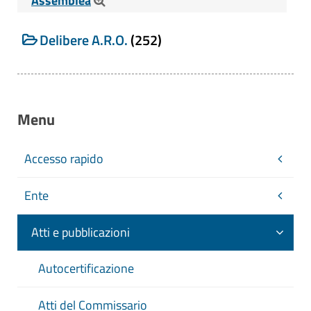
Assemblea
Cerca tra le Delibere del Presidente o di
Delibere A.R.O.
(252)
Assemblea
Menu
Titolo
Accesso rapido
Numero
Ente
Atti e pubblicazioni
Data
Autocertificazione
Da
Atti del Commissario