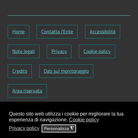
Home
Contatta l'Ente
Accessibilità
Note legali
Privacy
Cookie policy
Credits
Dati sul monitoraggio
Area riservata
Codice Fiscale: 82000090751
-
Partita IVA:
Questo sito web utilizza i cookie per migliorare la tua
01129720759
-
Codice Fatturazione elettronica:
esperienza di navigazione.
Cookie policy
UFY1HC
Privacy policy
Personalizza
◮
Responsabile gestione sito e aggiornamento