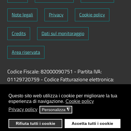
Note legali
Privacy
Cookie policy
Credits
Dati sul monitoraggio
Area riservata
Codice Fiscale: 82000090751
-
Partita IVA:
01129720759
-
Codice Fatturazione elettronica:
UFY1HC
Responsabile gestione sito e aggiornamento
Questo sito web utilizza i cookie per migliorare la tua
esperienza di navigazione.
Cookie policy
contenuti:
Antonio Scrimitore
Privacy policy
Personalizza
◮
ClioCom
© copyright 2018 - 2026 - Clio S.r.l. Lecce -
Rifiuta tutti i cookie
Accetta tutti i cookie
Tutti i diritti riservati