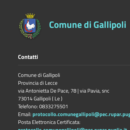
Comune di Gallipoli
Contatti
Comune di Gallipoli
Provincia di
Lecce
via Antonietta De Pace, 78 | via Pavia, snc
73014
Gallipoli
(
Le
)
Telefono: 0833275501
Email:
protocollo.comunegallipoli@pec.rupar.pugl
Posta Elettronica Certificata:
protocollo.comunegallipoli@pec.rupar.puglia.it