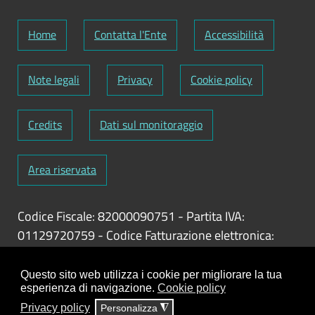
Home
Contatta l'Ente
Accessibilità
Note legali
Privacy
Cookie policy
Credits
Dati sul monitoraggio
Area riservata
Codice Fiscale: 82000090751
-
Partita IVA:
01129720759
-
Codice Fatturazione elettronica:
UFY1HC
Responsabile gestione sito e aggiornamento
Questo sito web utilizza i cookie per migliorare la tua
esperienza di navigazione.
Cookie policy
contenuti:
Antonio Scrimitore
Privacy policy
Personalizza
◮