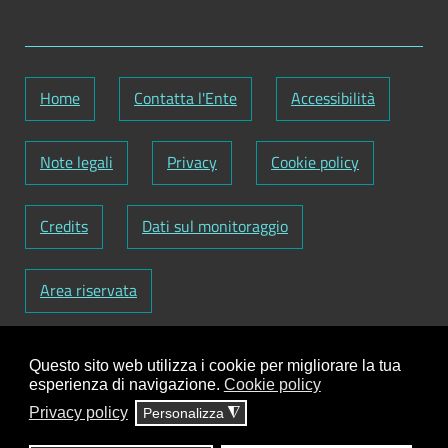
Home
Contatta l'Ente
Accessibilità
Note legali
Privacy
Cookie policy
Credits
Dati sul monitoraggio
Area riservata
Codice Fiscale: 82000090751
-
Partita IVA:
Questo sito web utilizza i cookie per migliorare la tua
01129720759
-
Codice Fatturazione elettronica:
esperienza di navigazione.
Cookie policy
UFY1HC
Privacy policy
Personalizza
◮
Responsabile gestione sito e aggiornamento