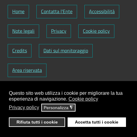
Home
Contatta l'Ente
Accessibilità
Note legali
Privacy
Cookie policy
Credits
Dati sul monitoraggio
Area riservata
Codice Fiscale: 82000090751
-
Partita IVA:
Questo sito web utilizza i cookie per migliorare la tua
01129720759
-
Codice Fatturazione elettronica:
esperienza di navigazione.
Cookie policy
UFY1HC
Privacy policy
Personalizza
◮
Responsabile gestione sito e aggiornamento
contenuti:
Antonio Scrimitore
Rifiuta tutti i cookie
Accetta tutti i cookie