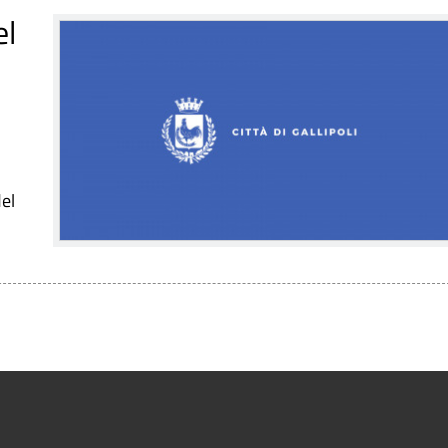
el
el