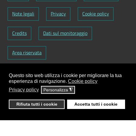
Note legali
Privacy
Cookie policy
Credits
Dati sul monitoraggio
Area riservata
Codice Fiscale: 82000090751
-
Partita IVA:
Questo sito web utilizza i cookie per migliorare la tua
01129720759
-
Codice Fatturazione elettronica:
esperienza di navigazione.
Cookie policy
UFY1HC
Privacy policy
Personalizza
◮
Responsabile gestione sito e aggiornamento
contenuti:
Antonio Scrimitore
Rifiuta tutti i cookie
Accetta tutti i cookie
ClioCom
© copyright 2018 - 2026 - Clio S.r.l. Lecce -
Tutti i diritti riservati