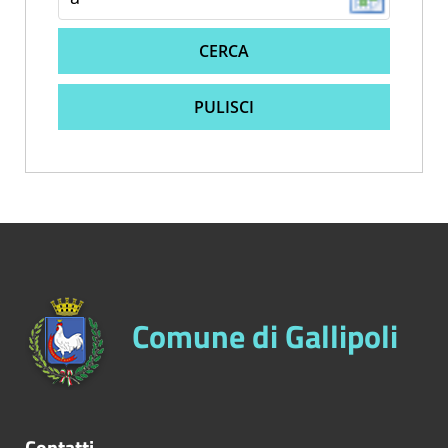
CERCA
PULISCI
Comune di Gallipoli
Contatti