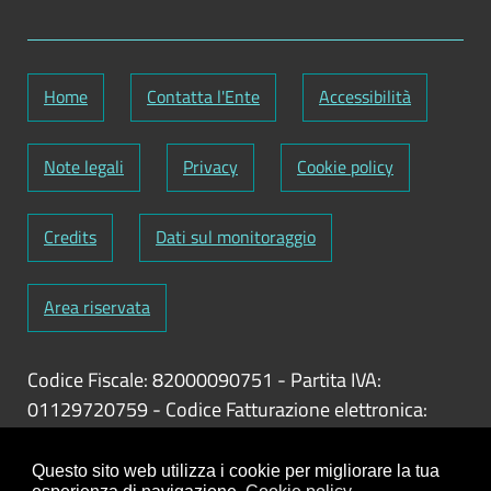
Home
Contatta l'Ente
Accessibilità
Note legali
Privacy
Cookie policy
Credits
Dati sul monitoraggio
Area riservata
Codice Fiscale: 82000090751
-
Partita IVA:
01129720759
-
Codice Fatturazione elettronica:
UFY1HC
Responsabile gestione sito e aggiornamento
Questo sito web utilizza i cookie per migliorare la tua