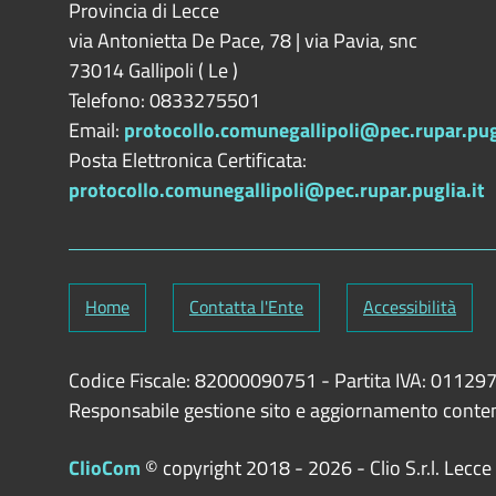
Provincia di
Lecce
via Antonietta De Pace, 78 | via Pavia, snc
73014
Gallipoli
(
Le
)
Telefono: 0833275501
Email:
protocollo.comunegallipoli@pec.rupar.pugl
Posta Elettronica Certificata:
protocollo.comunegallipoli@pec.rupar.puglia.it
Home
Contatta l'Ente
Accessibilità
Codice Fiscale: 82000090751
-
Partita IVA: 0112
Responsabile gestione sito e aggiornamento conte
ClioCom
© copyright 2018 - 2026 - Clio S.r.l. Lecce - T