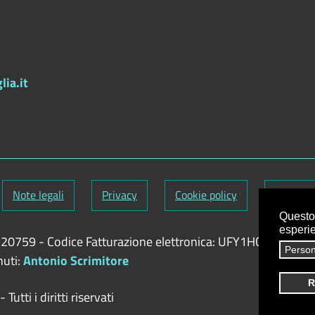
ia.it
Note legali
Privacy
Cookie policy
Credits
Questo 
esperi
9720759
-
Codice Fatturazione elettronica: UFY1HC
Person
nuti:
Antonio Scrimitore
R
utti i diritti riservati