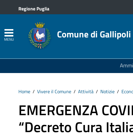
Regione Puglia
Comune di Gallipoli
MENU
Ammin
Home
Vivere il Comune
Attività
Notizie
Econ
EMERGENZA COVID
“Decreto Cura Italia