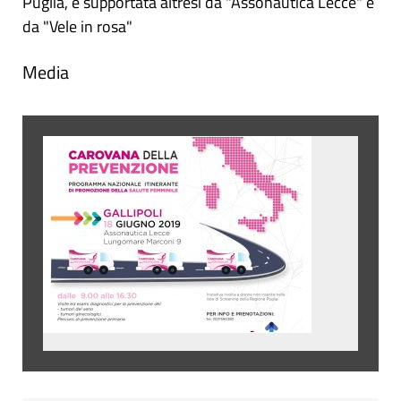
Puglia, è supportata altresì da "Assonautica Lecce" e
da "Vele in rosa"
Media