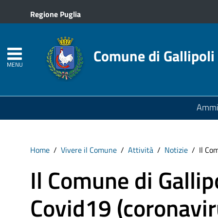
Regione Puglia
Comune di Gallipoli
MENU
Ammin
Home
Vivere il Comune
Attività
Notizie
Il Co
Il Comune di Gallipo
Covid19 (coronavir