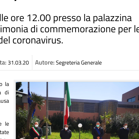
lle ore 12.00 presso la palazzina
cerimonia di commemorazione per l
el coronavirus.
ta:
Autore:
31.03.20
Segreteria Generale
o la
a di
ausa
e le
tate