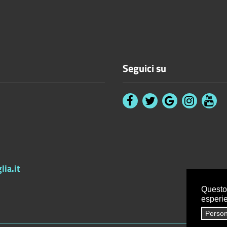
Seguici su
ia.it
Questo 
esperi
Person