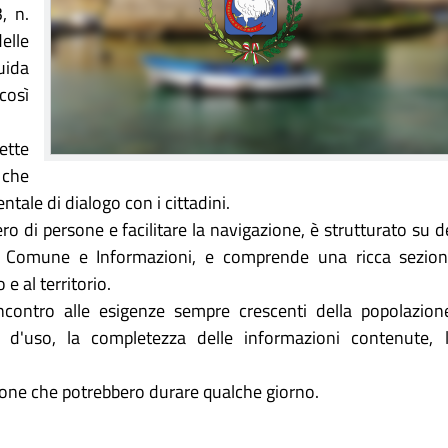
, n.
delle
uida
così
ette
 che
le di dialogo con i cittadini.
ro di persone e facilitare la navigazione, è strutturato su d
 il Comune e Informazioni, e comprende una ricca sezio
 e al territorio.
 incontro alle esigenze sempre crescenti della popolazion
à d'uso, la completezza delle informazioni contenute, 
zione che potrebbero durare qualche giorno.