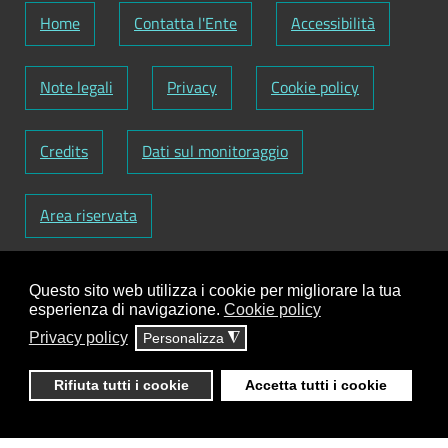
Home
Contatta l'Ente
Accessibilità
Note legali
Privacy
Cookie policy
Credits
Dati sul monitoraggio
Area riservata
Codice Fiscale: 82000090751
-
Partita IVA:
Questo sito web utilizza i cookie per migliorare la tua
01129720759
-
Codice Fatturazione elettronica:
esperienza di navigazione.
Cookie policy
UFY1HC
Privacy policy
Personalizza
◮
Responsabile gestione sito e aggiornamento
contenuti:
Antonio Scrimitore
Rifiuta tutti i cookie
Accetta tutti i cookie
ClioCom
© copyright 2018 - 2026 - Clio S.r.l. Lecce -