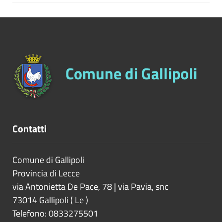
posta elettronica istituzionale
Elenco delle richieste di accesso (atti,
civico e generalizzato) con
indicazione dell'oggetto e della data
della richiesta nonché del relativo
Comune di Gallipoli
esito con la data della decisione
Aggiornamento
: Tempestivo per i primi
due punti, semestrale per il terzo
Contatti
Comune di Gallipoli
Provincia di
Lecce
via Antonietta De Pace, 78 | via Pavia, snc
73014
Gallipoli
(
Le
)
Telefono: 0833275501