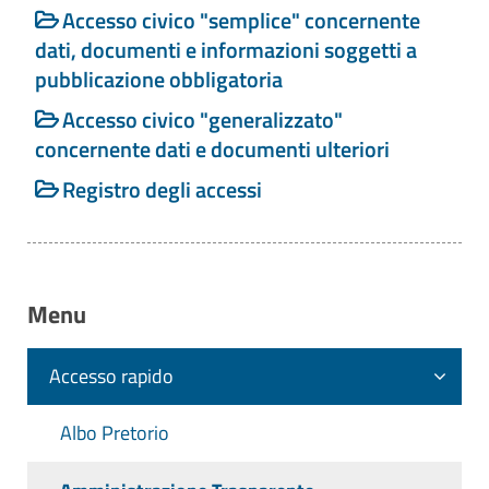
Accesso civico "semplice" concernente
Riferimenti normativi:
dati, documenti e informazioni soggetti a
D. Lgs. 14 Marzo 2013 n. 33 Art. 5, c.
pubblicazione obbligatoria
1, c. 2 - Accesso civico a dati e
documenti
Accesso civico "generalizzato"
concernente dati e documenti ulteriori
Legge n. 241/90 Art. 2, c. 9-bis -
Conclusione del procedimento
Registro degli accessi
Linee guida Anac FOIA (del.
1309/2016) - Linee guida recanti
indicazioni operative ai fini della
Menu
definizione delle esclusioni e dei limiti
all'accesso civico di cui all'art. 5 co. 2
del D. Lgs 33/2013
Accesso rapido
Contenuti dell'obbligo
:
Albo Pretorio
Nome del Responsabile della
prevenzione della corruzione e della