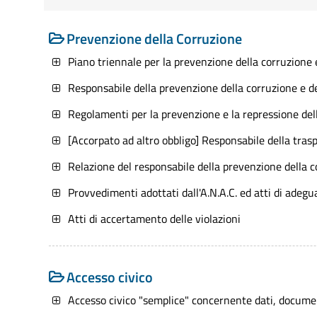
Prevenzione della Corruzione
Riferimenti normativi:
D. Lgs. 14 Marzo 2013 n. 33 Art. 10, c. 8,
Piano triennale per la prevenzione della corruzione 
prevenzione della corruzione
Responsabile della prevenzione della corruzione e d
D. Lgs. 14 Marzo 2013 n. 33 Art. 43, c. 1
Regolamenti per la prevenzione e la repressione della
D. Lgs. 14 Marzo 2013 n. 33 Art. 7-bis, c. 
[Accorpato ad altro obbligo] Responsabile della tras
D. Lgs. 14 Marzo 2013 n. 33 Art. 5, c. 1, 
Relazione del responsabile della prevenzione della c
Legge n. 190/2012 Art. 1, c. 3, c. 8, c. 9 l
Provvedimenti adottati dall'A.N.A.C. ed atti di adeg
repressione della corruzione e dell'illega
Atti di accertamento delle violazioni
D. Lgs. n. 39/2013 Art. 18, c. 5 - Sanzion
Legge n. 241/90 Art. 2, c. 9-bis - Concl
Accesso civico
Linee guida Anac FOIA (del. 1309/2016) - 
Accesso civico "semplice" concernente dati, documen
definizione delle esclusioni e dei limiti al