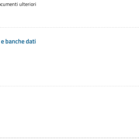
ocumenti ulteriori
l d.lgs. 179/16) Art. 53, c. 1, c. 1-bis - Siti Internet delle
n modificazioni dalla L. 17 dicembre 2012, n. 221) Art.
po aperto e inclusione digitale
i e banche dati