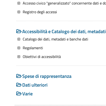
Accesso civico "generalizzato" concernente dati e d
D. Lgs. 82/2005 (modificato dall'art. 43 de
pubbliche amministrazioni
Registro degli accessi
Decreto Legge n. 179/2012 (convertito co
9, c. 7 - Documenti informatici, dati di ti
Accessibilità e Catalogo dei dati, metadat
Catalogo dei dati, metadati e banche dati
Regolamenti
Obiettivi di accessibilità
Spese di rappresentanza
Dati ulteriori
Varie