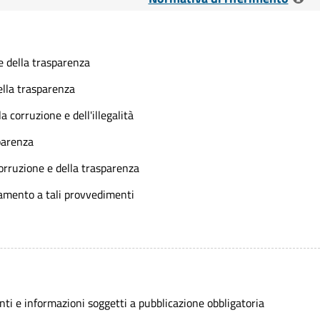
 lett. a) - Coordinamento con il Piano triennale per la
e della trasparenza
ella trasparenza
 - Responsabile per la trasparenza
 corruzione e dell'illegalità
3 - Riutilizzo dei dati pubblicati
parenza
c. 2 - Accesso civico a dati e documenti
orruzione e della trasparenza
ett f), c. 14 - Disposizioni per la prevenzione e la
uamento a tali provvedimenti
lita' nella pubblica amministrazione
i
usione del procedimento
Linee guida recanti indicazioni operative ai fini della
ti e informazioni soggetti a pubblicazione obbligatoria
l'accesso civico di cui all'art. 5 co. 2 del D. Lgs 33/2013