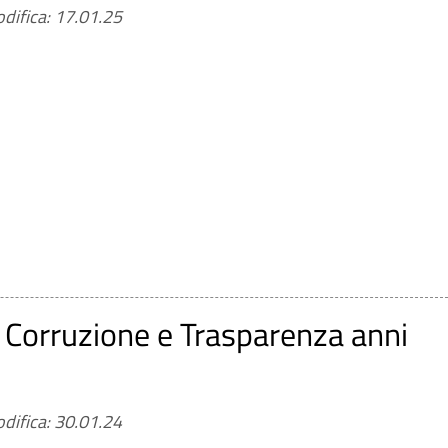
ssione della corruzione e dell'illegalità (laddove
difica: 17.01.25
ne della corruzione recante i risultati dell'attività svolta
tti di adeguamento a tali provvedimenti in materia di
e disposizioni di cui al d.lgs. n. 39/2013
 Corruzione e Trasparenza anni
difica: 30.01.24