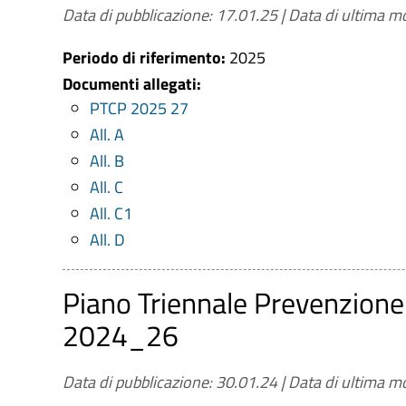
Regolamenti per la prevenzione e la repre
Data di pubblicazione: 17.01.25
|
Data di ultima mo
adottati)
Periodo di riferimento:
2025
Relazione del responsabile della prevenzio
Documenti allegati:
(entro il 15 dicembre di ogni anno)
PTCP 2025 27
Provvedimenti adottati dall'A.N.AC. ed a
All. A
vigilanza e controllo nell'anticorruzione
All. B
Atti di accertamento delle violazioni dell
All. C
All. C1
All. D
Piano Triennale Prevenzione
2024_26
Data di pubblicazione: 30.01.24
|
Data di ultima mo