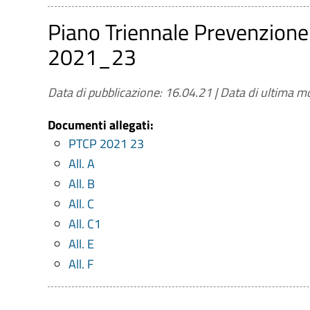
Piano Triennale Prevenzione
2021_23
Data di pubblicazione: 16.04.21
|
Data di ultima mo
Documenti allegati:
PTCP 2021 23
All. A
All. B
All. C
All. C1
All. E
All. F