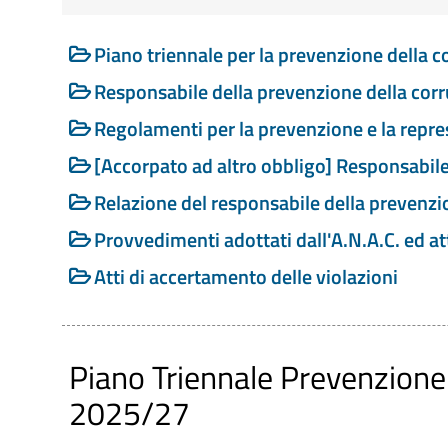
Piano triennale per la prevenzione della c
Riferimenti normativi:
D. Lgs. 14 Marzo 2013 n. 33 Art. 10, c. 8,
Responsabile della prevenzione della corr
prevenzione della corruzione
Regolamenti per la prevenzione e la repress
D. Lgs. 14 Marzo 2013 n. 33 Art. 43, c. 1
[Accorpato ad altro obbligo] Responsabile
Legge n. 190/2012 Art. 1, c. 3, c. 8, c. 1
Relazione del responsabile della prevenzi
corruzione e dell'illegalita' nella pubbli
Provvedimenti adottati dall'A.N.A.C. ed a
D. Lgs. n. 39/2013 Art. 18, c. 5 - Sanzion
Atti di accertamento delle violazioni
Contenuti dell'obbligo
:
Piano triennale per la prevenzione della 
integrative di prevenzione della corruzio
Piano Triennale Prevenzione
legge n. 190 del 2012
2025/27
Responsabile della prevenzione della cor