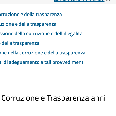
orruzione e della trasparenza
 lett. a) - Coordinamento con il Piano triennale per la
uzione e della trasparenza
ione della corruzione e dell'illegalità
 - Responsabile per la trasparenza
 della trasparenza
4 - Disposizioni per la prevenzione e la repressione della
one della corruzione e della trasparenza
ca amministrazione
tti di adeguamento a tali provvedimenti
i
corruzione e della trasparenza e suoi allegati, le misure
ne individuate ai sensi dell'articolo 1,comma 2-bis della
 Corruzione e Trasparenza anni
ruzione e della trasparenza