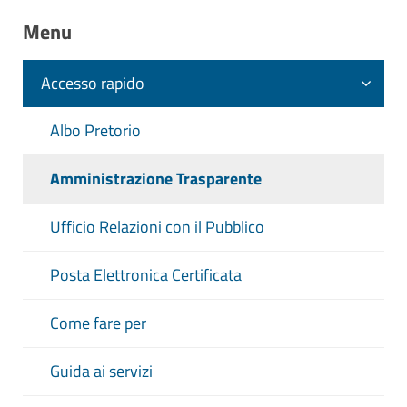
Riferimenti normativi:
D. Lgs. 14 Marzo
Menu
2013 n. 33 Art. 15-ter - Obblighi di
pubblicazione concernenti gli
Accesso rapido
amministratori e gli esperti nominati da
organi giurisdizionali o amministrativi
Albo Pretorio
Amministrazione Trasparente
Ufficio Relazioni con il Pubblico
Posta Elettronica Certificata
Come fare per
Guida ai servizi