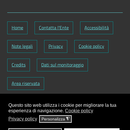
Home
Contatta l'Ente
Accessibilità
Note legali
Privacy
Cookie policy
Credits
Dati sul monitoraggio
Area riservata
Codice Fiscale: 82000090751
-
Partita IVA:
Questo sito web utilizza i cookie per migliorare la tua
01129720759
-
Codice Fatturazione elettronica:
esperienza di navigazione.
Cookie policy
UFY1HC
Privacy policy
Personalizza
◮
Responsabile gestione sito e aggiornamento