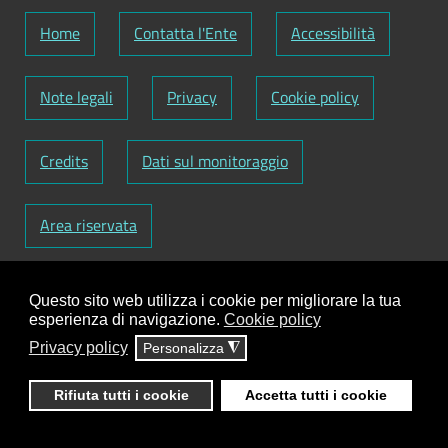
Home
Contatta l'Ente
Accessibilità
Note legali
Privacy
Cookie policy
Credits
Dati sul monitoraggio
Area riservata
Codice Fiscale: 82000090751
-
Partita IVA:
Questo sito web utilizza i cookie per migliorare la tua
01129720759
-
Codice Fatturazione elettronica:
esperienza di navigazione.
Cookie policy
UFY1HC
Privacy policy
Personalizza
◮
Responsabile gestione sito e aggiornamento
contenuti:
Antonio Scrimitore
Rifiuta tutti i cookie
Accetta tutti i cookie