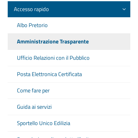
Accesso rapido
Periodo
Da (aaaa-mm-gg)
Albo Pretorio
Amministrazione Trasparente
a (aaaa-mm-gg)
Ufficio Relazioni con il Pubblico
CERCA
Posta Elettronica Certificata
Come fare per
PULISCI
Guida ai servizi
Sportello Unico Edilizia