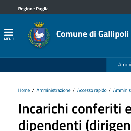
Regione Puglia
Comune di Gallipoli
MENU
Ammin
Home
Amministrazione
Accesso rapido
Amminist
Incarichi conferiti 
dipendenti (dirigent