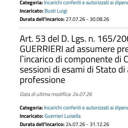
Categoria:
Incarichi conferiti e autorizzati ai dipen
Incaricato:
Busti Luigi
Codice Fiscale / Partita IVA
Durata dell'incarico:
27.07.26 - 30.08.26
Art. 53 del D. Lgs. n. 165/20
Periodo
GUERRIERI ad assumere press
Da (aaaa-mm-gg)
l`incarico di componente di
sessioni di esami di Stato di 
a (aaaa-mm-gg)
professione
Data di ultima modifica: 24.07.26
CERCA
PULISCI
Categoria:
Incarichi conferiti e autorizzati ai dipen
Incaricato:
Guerrieri Luisella
Durata dell'incarico:
24.07.26 - 31.12.26