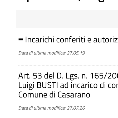
Riferimenti normativi:
Cerca tra gli incarichi
≡ Incarichi conferiti e autoriz
Riferimenti normativi: D. Lgs. 14 Marzo 2
relativi agli incarichi conferiti ai dipenden
Data di ultima modifica: 27.05.19
D. Lgs. 165/2001 Art. 53, c. 14 - Incompat
N.B. Il form effettuerà la ricerca su ogni tipo
Contenuti dell'obbligo
: Elenco degli incaric
dipendenti)
Art. 53 del D. Lgs. n. 165/2
non dirigente), con l'indicazione dell'oggett
Oggetto
Luigi BUSTI ad incarico di co
Aggiornamento
: Tempestivo (ex art. 8, d.lg
Comune di Casarano
Nome Azienda/ Nome incaricato
Data di ultima modifica: 27.07.26