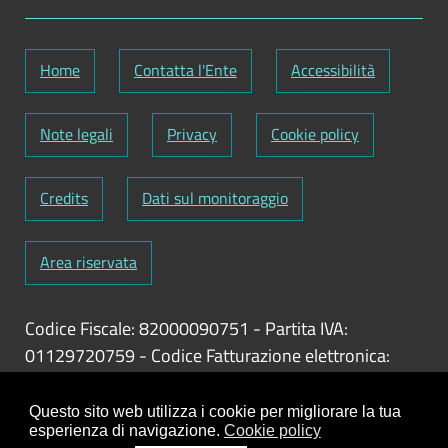
Home
Contatta l'Ente
Accessibilità
Note legali
Privacy
Cookie policy
Credits
Dati sul monitoraggio
Area riservata
Codice Fiscale: 82000090751
-
Partita IVA:
01129720759
-
Codice Fatturazione elettronica:
UFY1HC
Responsabile gestione sito e aggiornamento
Questo sito web utilizza i cookie per migliorare la tua
esperienza di navigazione.
Cookie policy
contenuti:
Antonio Scrimitore