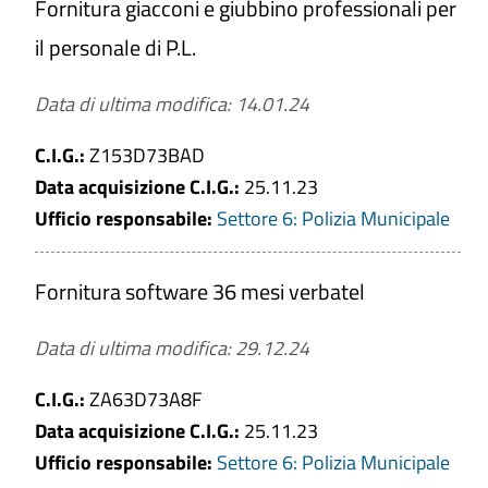
Fornitura giacconi e giubbino professionali per
Affidamento servizi e forniture settori
il personale di P.L.
speciali
Soglia
Data di ultima modifica: 14.01.24
Affidamento sotto soglia
C.I.G.:
Z153D73BAD
Affidamento sopra soglia
Data acquisizione C.I.G.:
25.11.23
Periodo di validità del Bando
Ufficio responsabile:
Settore 6: Polizia Municipale
Da
Fornitura software 36 mesi verbatel
a
Data di ultima modifica: 29.12.24
C.I.G.:
ZA63D73A8F
Data acquisizione C.I.G.
Data acquisizione C.I.G.:
25.11.23
Da
Ufficio responsabile:
Settore 6: Polizia Municipale