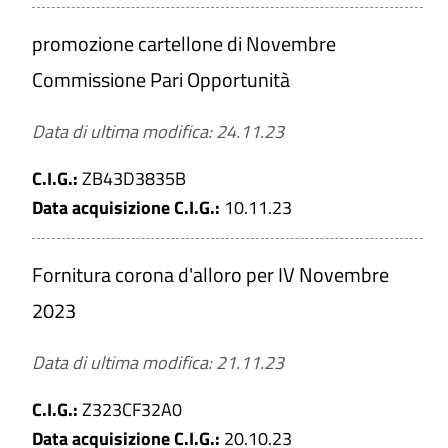
promozione cartellone di Novembre
a
Commissione Pari Opportunità
Gara deserta
Data di ultima modifica: 24.11.23
C.I.G.:
ZB43D3835B
Data acquisizione C.I.G.:
10.11.23
CERCA
Fornitura corona d'alloro per IV Novembre
PULISCI
2023
Data di ultima modifica: 21.11.23
C.I.G.:
Z323CF32A0
Data acquisizione C.I.G.:
20.10.23