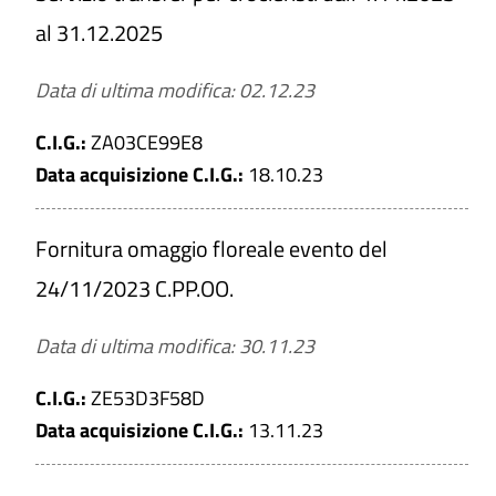
al 31.12.2025
Data di ultima modifica: 02.12.23
Titolo
C.I.G.:
ZA03CE99E8
Data acquisizione C.I.G.:
18.10.23
Numero
Fornitura omaggio floreale evento del
24/11/2023 C.PP.OO.
C.I.G.
Data di ultima modifica: 30.11.23
Tipologia di affidamento
C.I.G.:
ZE53D3F58D
Data acquisizione C.I.G.:
Affidamento lavori
13.11.23
Affidamento servizi e forniture
Affidamento lavori settori speciali