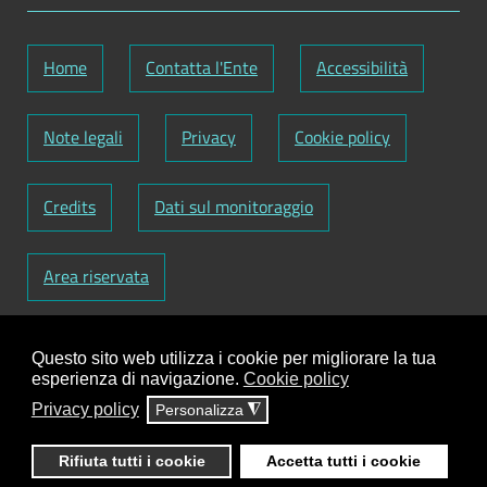
Home
Contatta l'Ente
Accessibilità
Note legali
Privacy
Cookie policy
Credits
Dati sul monitoraggio
Area riservata
Codice Fiscale: 82000090751
-
Partita IVA:
Questo sito web utilizza i cookie per migliorare la tua
01129720759
-
Codice Fatturazione elettronica:
esperienza di navigazione.
Cookie policy
UFY1HC
Privacy policy
Personalizza
◮
Responsabile gestione sito e aggiornamento
contenuti:
Antonio Scrimitore
Rifiuta tutti i cookie
Accetta tutti i cookie