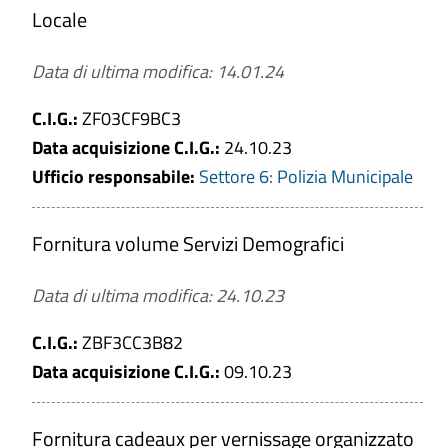
Locale
a
Data di ultima modifica: 14.01.24
C.I.G.:
ZF03CF9BC3
Gara deserta
Data acquisizione C.I.G.:
24.10.23
Ufficio responsabile:
Settore 6: Polizia Municipale
CERCA
Fornitura volume Servizi Demografici
PULISCI
Data di ultima modifica: 24.10.23
C.I.G.:
ZBF3CC3B82
Data acquisizione C.I.G.:
09.10.23
Fornitura cadeaux per vernissage organizzato