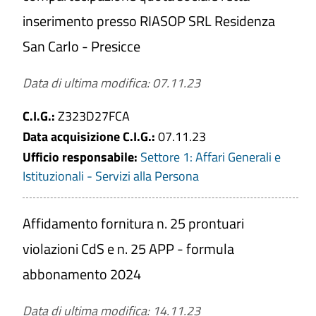
inserimento presso RIASOP SRL Residenza
San Carlo - Presicce
Titolo
Data di ultima modifica: 07.11.23
C.I.G.:
Z323D27FCA
Numero
Data acquisizione C.I.G.:
07.11.23
Ufficio responsabile:
Settore 1: Affari Generali e
Istituzionali - Servizi alla Persona
C.I.G.
Affidamento fornitura n. 25 prontuari
violazioni CdS e n. 25 APP - formula
Tipologia di affidamento
abbonamento 2024
Affidamento lavori
Affidamento servizi e forniture
Data di ultima modifica: 14.11.23
Affidamento lavori settori speciali