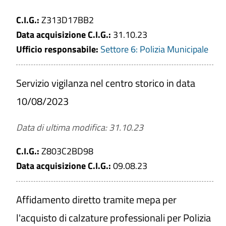
Affidamento servizi e forniture settori
C.I.G.:
Z313D17BB2
speciali
Data acquisizione C.I.G.:
31.10.23
Soglia
Ufficio responsabile:
Settore 6: Polizia Municipale
Affidamento sotto soglia
Affidamento sopra soglia
Servizio vigilanza nel centro storico in data
Periodo di validità del Bando
10/08/2023
Da
Data di ultima modifica: 31.10.23
C.I.G.:
Z803C2BD98
a
Data acquisizione C.I.G.:
09.08.23
Data acquisizione C.I.G.
Affidamento diretto tramite mepa per
Da
l'acquisto di calzature professionali per Polizia