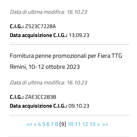
Data di ultima modifica: 16.10.23
C.I.G.:
Z523C7228A
Data acquisizione C.I.G.:
13.09.23
Fornitura penne promozionali per Fiera TTG
Rimini, 10-12 ottobre 2023
Data di ultima modifica: 16.10.23
C.I.G.:
ZAE3CC2838
Data acquisizione C.I.G.:
09.10.23
<<
<
4
5
6
7
8
[
9
]
10
11
12
13
>
>>