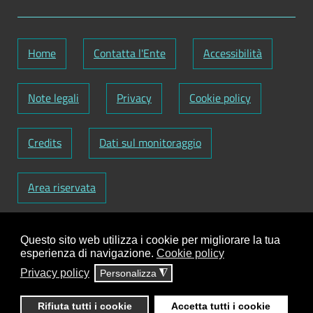
Home
Contatta l'Ente
Accessibilità
Note legali
Privacy
Cookie policy
Credits
Dati sul monitoraggio
Area riservata
Codice Fiscale: 82000090751
-
Partita IVA:
Questo sito web utilizza i cookie per migliorare la tua
01129720759
-
Codice Fatturazione elettronica:
esperienza di navigazione.
Cookie policy
UFY1HC
Privacy policy
Personalizza
◮
Responsabile gestione sito e aggiornamento
contenuti:
Antonio Scrimitore
Rifiuta tutti i cookie
Accetta tutti i cookie