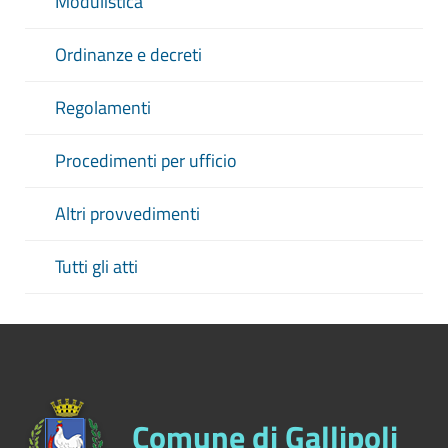
Modulistica
Ordinanze e decreti
Regolamenti
Procedimenti per ufficio
Altri provvedimenti
Tutti gli atti
Comune di Gallipoli