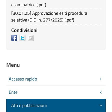
esaminatrice
(
.pdf
)
[
30.01.25
]
Approvazione esiti procedura
selettiva (D.D. n. 277/2025)
(
.pdf
)
Condivisioni
:
Menu
Accesso rapido
Ente
Atti e pubblicazioni