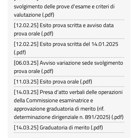
svolgimento delle prove d'esame e criteri di
valutazione
(
.pdf
)
[
12.02.25
]
Esito prova scritta e avviso data
prova orale
(
.pdf
)
[
12.02.25
]
Esito prova scritta del 14.01.2025
(
.pdf
)
[
06.03.25
]
Avviso variazione sede svolgimento
prova orale
(
.pdf
)
[
11.03.25
]
Esito prova orale
(
.pdf
)
[
14.03.25
]
Presa d'atto verbali delle operazioni
della Commissione esaminatrice e
approvazione graduatoria di merito (rif.
determinazione dirigenziale n. 891/2025)
(
.pdf
)
[
14.03.25
]
Graduatoria di merito
(
.pdf
)