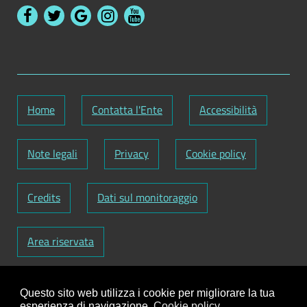
Home
Contatta l'Ente
Accessibilità
Note legali
Privacy
Cookie policy
Credits
Dati sul monitoraggio
Area riservata
Codice Fiscale: 82000090751
-
Partita IVA:
Questo sito web utilizza i cookie per migliorare la tua
01129720759
-
Codice Fatturazione elettronica:
esperienza di navigazione.
Cookie policy