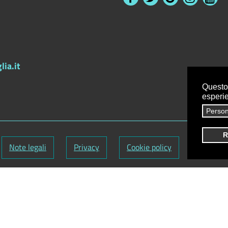
ia.it
Questo 
esperi
Person
R
Note legali
Privacy
Cookie policy
Credits
9720759
-
Codice Fatturazione elettronica: UFY1HC
nuti:
Antonio Scrimitore
utti i diritti riservati