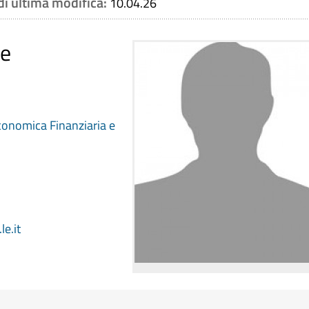
di ultima modifica:
10.04.26
 e
conomica Finanziaria e
le.it