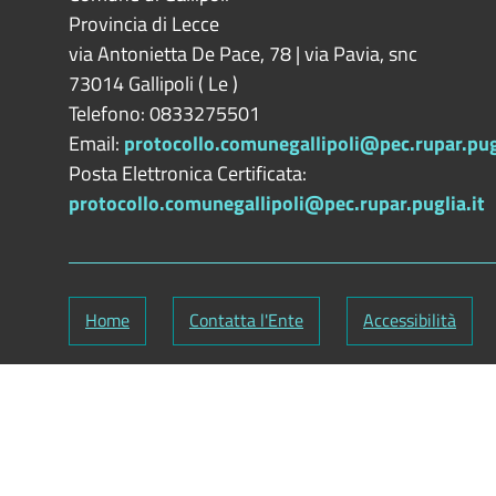
Provincia di
Lecce
via Antonietta De Pace, 78 | via Pavia, snc
73014
Gallipoli
(
Le
)
Telefono: 0833275501
Email:
protocollo.comunegallipoli@pec.rupar.pugl
Posta Elettronica Certificata:
protocollo.comunegallipoli@pec.rupar.puglia.it
Home
Contatta l'Ente
Accessibilità
Codice Fiscale: 82000090751
-
Partita IVA: 0112
Responsabile gestione sito e aggiornamento conte
ClioCom
© copyright 2018 - 2026 - Clio S.r.l. Lecce - T