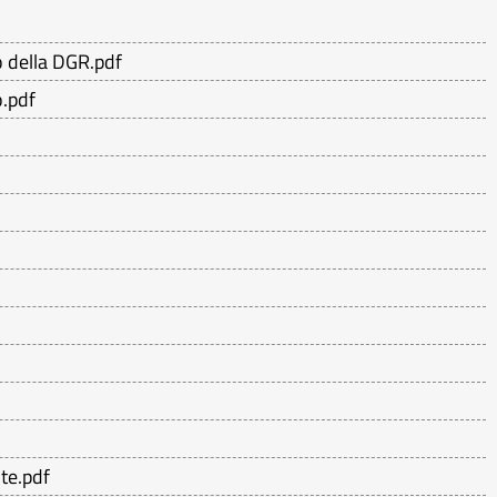
co della DGR.pdf
o.pdf
nte.pdf