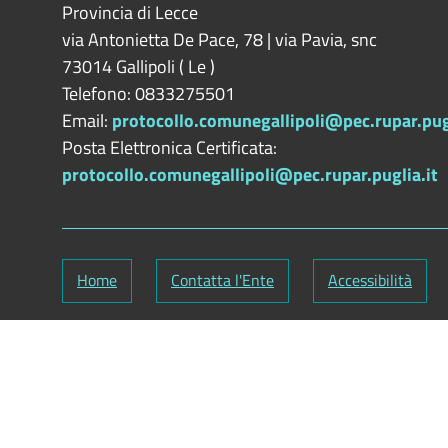
Provincia di
Lecce
via Antonietta De Pace, 78 | via Pavia, snc
73014
Gallipoli
(
Le
)
Telefono: 0833275501
Email:
protocollo.comunegallipoli@pec.rupar.pugl
Posta Elettronica Certificata:
protocollo.comunegallipoli@pec.rupar.puglia.it
Home
Contatta l'Ente
Accessibilità
Codice Fiscale: 82000090751
-
Partita IVA: 0112
Responsabile gestione sito e aggiornamento conte
ClioCom
© copyright 2018 - 2026 - Clio S.r.l. Lecce - T