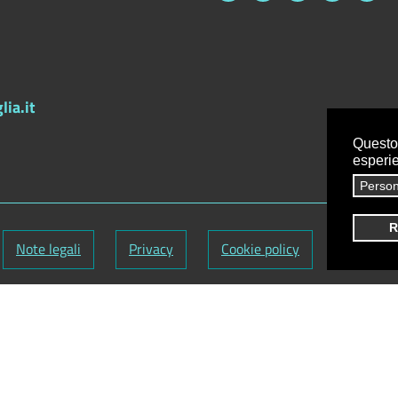
ia.it
Questo 
esperi
Person
R
Note legali
Privacy
Cookie policy
Credits
9720759
-
Codice Fatturazione elettronica: UFY1HC
nuti:
Antonio Scrimitore
utti i diritti riservati