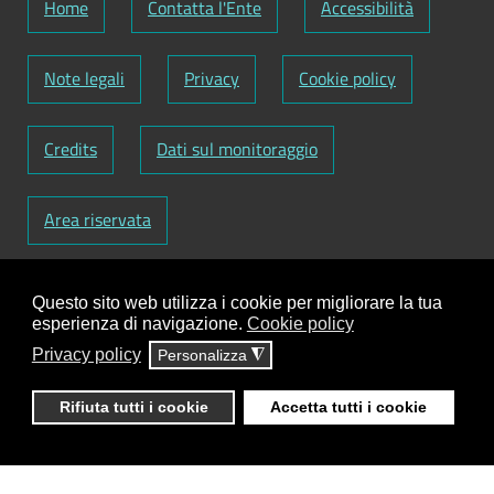
Home
Contatta l'Ente
Accessibilità
Note legali
Privacy
Cookie policy
Credits
Dati sul monitoraggio
Area riservata
Codice Fiscale: 82000090751
-
Partita IVA:
Questo sito web utilizza i cookie per migliorare la tua
01129720759
-
Codice Fatturazione elettronica:
esperienza di navigazione.
Cookie policy
UFY1HC
Privacy policy
Personalizza
◮
Responsabile gestione sito e aggiornamento
contenuti:
Antonio Scrimitore
Rifiuta tutti i cookie
Accetta tutti i cookie
ClioCom
© copyright 2018 - 2026 - Clio S.r.l. Lecce -