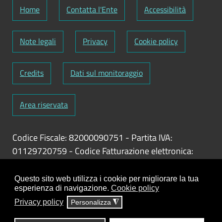
Home
Contatta l'Ente
Accessibilità
Note legali
Privacy
Cookie policy
Credits
Dati sul monitoraggio
Area riservata
Codice Fiscale: 82000090751
-
Partita IVA:
01129720759
-
Codice Fatturazione elettronica:
UFY1HC
Responsabile gestione sito e aggiornamento
Questo sito web utilizza i cookie per migliorare la tua
esperienza di navigazione.
Cookie policy
contenuti:
Antonio Scrimitore
Privacy policy
Personalizza
◮
ClioCom
© copyright 2018 - 2026 - Clio S.r.l. Lecce -