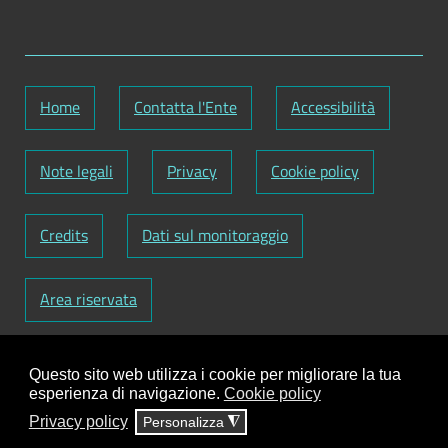
Home
Contatta l'Ente
Accessibilità
Note legali
Privacy
Cookie policy
Credits
Dati sul monitoraggio
Area riservata
Codice Fiscale: 82000090751
-
Partita IVA:
Questo sito web utilizza i cookie per migliorare la tua
01129720759
-
Codice Fatturazione elettronica:
esperienza di navigazione.
Cookie policy
UFY1HC
Privacy policy
Personalizza
◮
Responsabile gestione sito e aggiornamento