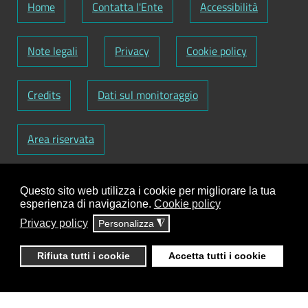
Home
Contatta l'Ente
Accessibilità
Note legali
Privacy
Cookie policy
Credits
Dati sul monitoraggio
Area riservata
Codice Fiscale: 82000090751
-
Partita IVA:
Questo sito web utilizza i cookie per migliorare la tua
01129720759
-
Codice Fatturazione elettronica:
esperienza di navigazione.
Cookie policy
UFY1HC
Privacy policy
Personalizza
◮
Responsabile gestione sito e aggiornamento
contenuti:
Antonio Scrimitore
Rifiuta tutti i cookie
Accetta tutti i cookie
ClioCom
© copyright 2018 - 2026 - Clio S.r.l. Lecce -