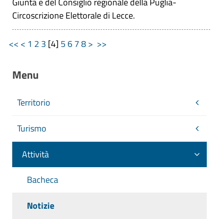
Giunta e del Consiglio regionale della Puglia-
Circoscrizione Elettorale di Lecce.
<<
<
1
2
3
[
4
]
5
6
7
8
>
>>
Menu
Territorio
Turismo
Attività
Bacheca
Notizie