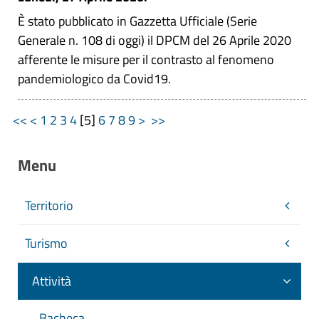
È stato pubblicato in Gazzetta Ufficiale (Serie
Generale n. 108 di oggi) il DPCM del 26 Aprile 2020
afferente le misure per il contrasto al fenomeno
pandemiologico da Covid19.
<<
<
1
2
3
4
[
5
]
6
7
8
9
>
>>
Menu
Territorio
Turismo
Attività
Bacheca