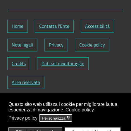
Home
Contatta l'Ente
Accessibilità
Note legali
Privacy
Cookie policy
Credits
Dati sul monitoraggio
Area riservata
Codice Fiscale: 82000090751
-
Partita IVA:
Questo sito web utilizza i cookie per migliorare la tua
01129720759
-
Codice Fatturazione elettronica:
esperienza di navigazione.
Cookie policy
UFY1HC
Privacy policy
Personalizza
◮
Responsabile gestione sito e aggiornamento