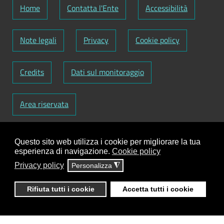
Home
Contatta l'Ente
Accessibilità
Note legali
Privacy
Cookie policy
Credits
Dati sul monitoraggio
Area riservata
Codice Fiscale: 82000090751
-
Partita IVA:
Questo sito web utilizza i cookie per migliorare la tua
01129720759
-
Codice Fatturazione elettronica:
esperienza di navigazione.
Cookie policy
UFY1HC
Privacy policy
Personalizza
◮
Responsabile gestione sito e aggiornamento
contenuti:
Antonio Scrimitore
Rifiuta tutti i cookie
Accetta tutti i cookie
ClioCom
© copyright 2018 - 2026 - Clio S.r.l. Lecce -