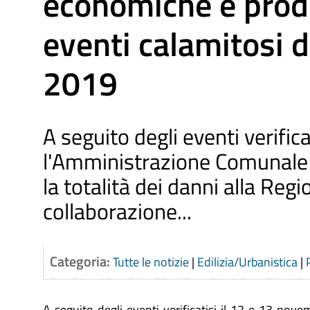
economiche e produ
eventi calamitosi 
2019
A seguito degli eventi verifi
l'Amministrazione Comunale di
la totalità dei danni alla Regi
collaborazione...
Categoria:
Tutte le notizie
|
Edilizia/Urbanistica
|
A seguito degli eventi verificatisi il 12 e 13 nove