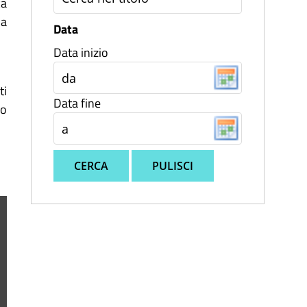
a
la
Data
Data inizio
ti
Data fine
do
CERCA
PULISCI