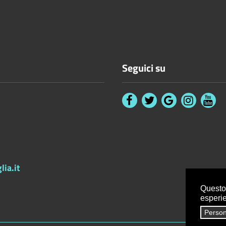
Seguici su
ia.it
Questo 
esperi
Person