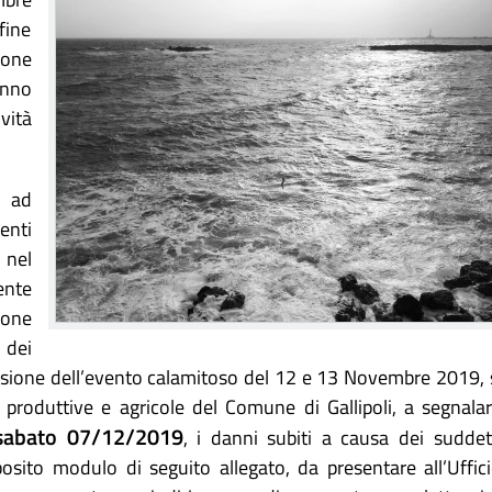
fine
ione
anno
vità
9 ad
nti
 nel
nte
ione
 dei
ccasione dell’evento calamitoso del 12 e 13 Novembre 2019, 
e, produttive e agricole del Comune di Gallipoli, a segnala
 sabato 07/12/2019
, i danni subiti a causa dei suddet
osito modulo di seguito allegato, da presentare all’Uffic