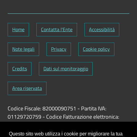
Home
Contatta l'Ente
Accessibilità
Note legali
Privacy
Cookie policy
Credits
Dati sul monitoraggio
Area riservata
Codice Fiscale: 82000090751
-
Partita IVA:
01129720759
-
Codice Fatturazione elettronica:
UFY1HC
Responsabile gestione sito e aggiornamento
Questo sito web utilizza i cookie per migliorare la tua