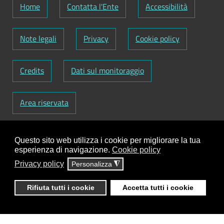
Home
Contatta l'Ente
Accessibilità
Note legali
Privacy
Cookie policy
Credits
Dati sul monitoraggio
Area riservata
Codice Fiscale: 82000090751
-
Partita IVA:
Questo sito web utilizza i cookie per migliorare la tua
01129720759
-
Codice Fatturazione elettronica:
esperienza di navigazione.
Cookie policy
UFY1HC
Privacy policy
Personalizza
◮
Responsabile gestione sito e aggiornamento
contenuti:
Antonio Scrimitore
Rifiuta tutti i cookie
Accetta tutti i cookie
ClioCom
© copyright 2018 - 2026 - Clio S.r.l. Lecce -