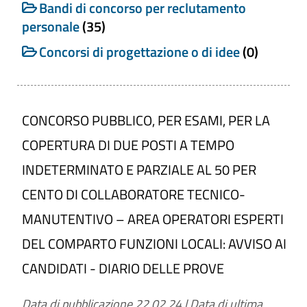
Cerca tra i Bandi di concorso
Bandi di concorso per reclutamento
personale
(35)
Concorsi di progettazione o di idee
(0)
Titolo
CONCORSO PUBBLICO, PER ESAMI, PER LA
Numero
COPERTURA DI DUE POSTI A TEMPO
INDETERMINATO E PARZIALE AL 50 PER
CENTO DI COLLABORATORE TECNICO-
Categoria
MANUTENTIVO – AREA OPERATORI ESPERTI
Bandi di concorso per reclutamento
personale
DEL COMPARTO FUNZIONI LOCALI: AVVISO AI
Concorsi di progettazione o di idee
CANDIDATI - DIARIO DELLE PROVE
Periodo di validità
Data di pubblicazione 22.02.24
Da
|
Data di ultima