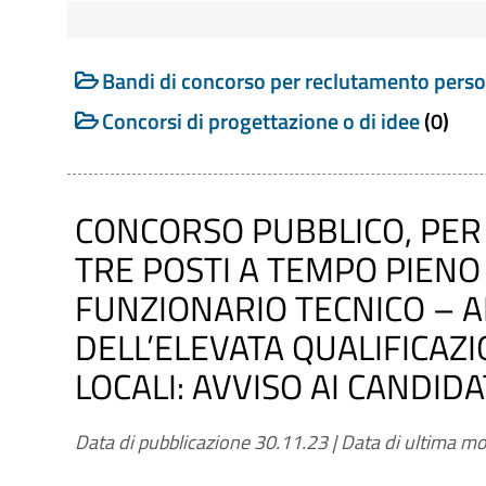
Cerca tra i Bandi di concors
Bandi di concorso per reclutamento pers
Concorsi di progettazione o di idee
(0)
Titolo
CONCORSO PUBBLICO, PER 
TRE POSTI A TEMPO PIENO
Numero
FUNZIONARIO TECNICO – A
DELL’ELEVATA QUALIFICAZ
LOCALI: AVVISO AI CANDIDA
Categoria
Bandi di concorso per reclutamento personale
Data di pubblicazione 30.11.23
|
Data di ultima mo
Concorsi di progettazione o di idee