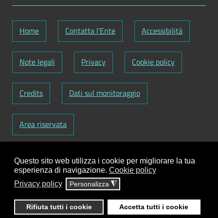
Home
Contatta l'Ente
Accessibilità
Note legali
Privacy
Cookie policy
Credits
Dati sul monitoraggio
Area riservata
Codice Fiscale: 82000090751
-
Partita IVA:
Questo sito web utilizza i cookie per migliorare la tua
01129720759
-
Codice Fatturazione elettronica:
esperienza di navigazione.
Cookie policy
UFY1HC
Privacy policy
Personalizza
◮
Responsabile gestione sito e aggiornamento
contenuti:
Antonio Scrimitore
Rifiuta tutti i cookie
Accetta tutti i cookie