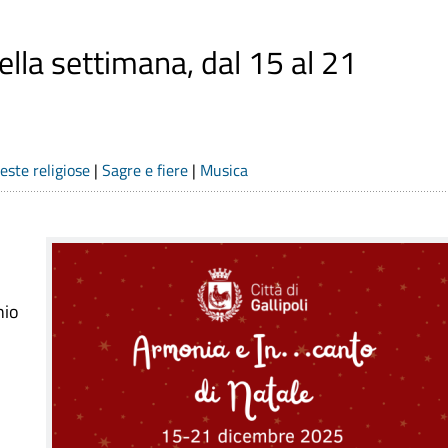
ella settimana, dal 15 al 21
este religiose
|
Sagre e fiere
|
Musica
nio