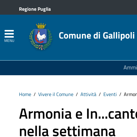
Regione Puglia
Comune di Gallipoli
MENU
Ammin
Home
Vivere il Comune
Attività
Eventi
Armoni
Armonia e In...canto
nella settimana