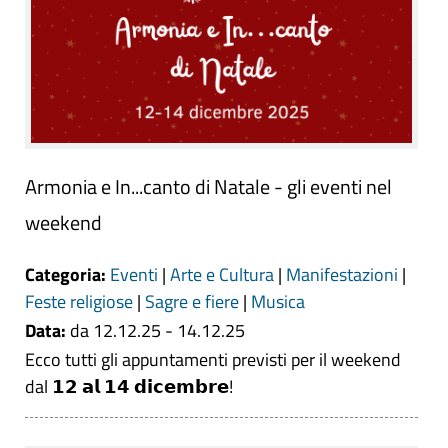
Armonia e In...canto di Natale - gli eventi nel
weekend
Categoria:
Eventi
|
Arte e Cultura
|
Manifestazioni
|
Feste religiose
|
Sagre e fiere
|
Musica
Data:
da 12.12.25 - 14.12.25
Ecco tutti gli appuntamenti previsti per il weekend
dal 𝟭𝟮 𝗮𝗹 𝟭𝟰 𝗱𝗶𝗰𝗲𝗺𝗯𝗿𝗲!