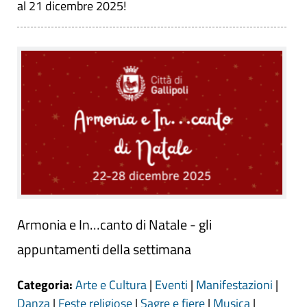
al 21 dicembre 2025!
Armonia e In…canto di Natale - gli
appuntamenti della settimana
Categoria:
Arte e Cultura
|
Eventi
|
Manifestazioni
|
Danza
|
Feste religiose
|
Sagre e fiere
|
Musica
|